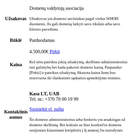
Domenų valdytojų asociacija
Užsakovas
Užsakovas yra domeno savininkas pagal viešus WHOIS
duomenis. Jis gali domeną laikyti savo tikslais arba savo
kliento pavedimu.
Būklė
Parduodamas
4.500,00€
Pirkti
Kol nėra pateikta jokių užsakymų, skelbimo administratorius
Kaina
turi galimybę bet kada pakeisti domeno kainą. Paspaudus
[Pirkti] ir pateikus užsakymą, fiksuota kaina Jums bus
rezervuota iki išankstinės sąskaitos apmokėjimo termino.
Kasa LT, UAB
Tel. nr.: +370 70 00 19 99
Susisiekti el. paštu
Kontaktinis
asmuo
Šis domeno administratorius arba brokeris yra atsakingas už
domeno skelbimą. Bet kokiais su šiuo konkrečiu domenu
susijusiais klausimais kreipkitės į šį asmenį čia nurodytais