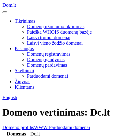
Dom.lt
Tikrinimas
Domenų užimtumo tikrinimas
Paieška WHOIS duomenų bazėje
Laisvi trumpi domenai
Laisvi vieno žodžio domenai
Paslaugos
Domenų registravimas
Domenų gaudymas
Domenų pardavimas
Skelbimai
Parduodami domenai
Žinynas
Klientams
English
Domeno vertinimas: Dc.lt
Domeno profilis
WWW
Parduodami domenai
Domenas
Dc.lt