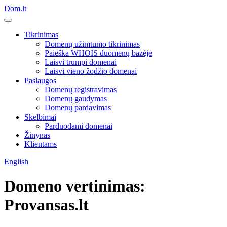
Dom.lt
Tikrinimas
Domenų užimtumo tikrinimas
Paieška WHOIS duomenų bazėje
Laisvi trumpi domenai
Laisvi vieno žodžio domenai
Paslaugos
Domenų registravimas
Domenų gaudymas
Domenų pardavimas
Skelbimai
Parduodami domenai
Žinynas
Klientams
English
Domeno vertinimas:
Provansas.lt