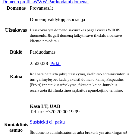
Domeno profilis
WWW
Parduodami domenai
Domenas
Provansas.lt
Domenų valdytojų asociacija
Užsakovas
Užsakovas yra domeno savininkas pagal viešus WHOIS
duomenis. Jis gali domeną laikyti savo tikslais arba savo
kliento pavedimu.
Būklė
Parduodamas
2.500,00€
Pirkti
Kol nėra pateikta jokių užsakymų, skelbimo administratorius
Kaina
turi galimybę bet kada pakeisti domeno kainą. Paspaudus
[Pirkti] ir pateikus užsakymą, fiksuota kaina Jums bus
rezervuota iki išankstinės sąskaitos apmokėjimo termino.
Kasa LT, UAB
Tel. nr.: +370 70 00 19 99
Susisiekti el. paštu
Kontaktinis
asmuo
Šis domeno administratorius arba brokeris yra atsakingas už