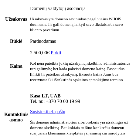
Domenų valdytojų asociacija
Užsakovas
Užsakovas yra domeno savininkas pagal viešus WHOIS
duomenis. Jis gali domeną laikyti savo tikslais arba savo
kliento pavedimu.
Būklė
Parduodamas
2.500,00€
Pirkti
Kol nėra pateikta jokių užsakymų, skelbimo administratorius
Kaina
turi galimybę bet kada pakeisti domeno kainą. Paspaudus
[Pirkti] ir pateikus užsakymą, fiksuota kaina Jums bus
rezervuota iki išankstinės sąskaitos apmokėjimo termino.
Kasa LT, UAB
Tel. nr.: +370 70 00 19 99
Susisiekti el. paštu
Kontaktinis
asmuo
Šis domeno administratorius arba brokeris yra atsakingas už
domeno skelbimą. Bet kokiais su šiuo konkrečiu domenu
susijusiais klausimais kreipkitės į šį asmenį čia nurodytais