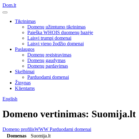
Dom.lt
Tikrinimas
Domenų užimtumo tikrinimas
Paieška WHOIS duomenų bazėje
Laisvi trumpi domenai
Laisvi vieno žodžio domenai
Paslaugos
Domenų registravimas
Domenų gaudymas
Domenų pardavimas
Skelbimai
Parduodami domenai
Žinynas
Klientams
English
Domeno vertinimas: Suomija.lt
Domeno profilis
WWW
Parduodami domenai
Domenas
Suomija.lt