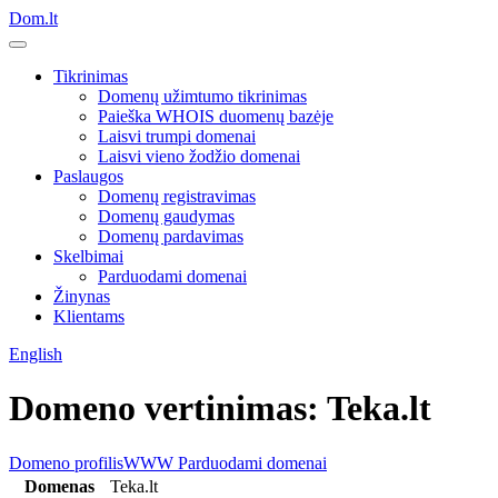
Dom.lt
Tikrinimas
Domenų užimtumo tikrinimas
Paieška WHOIS duomenų bazėje
Laisvi trumpi domenai
Laisvi vieno žodžio domenai
Paslaugos
Domenų registravimas
Domenų gaudymas
Domenų pardavimas
Skelbimai
Parduodami domenai
Žinynas
Klientams
English
Domeno vertinimas: Teka.lt
Domeno profilis
WWW
Parduodami domenai
Domenas
Teka.lt