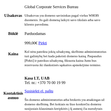
Global Corporate Services Bureau
Užsakovas
Užsakovas yra domeno savininkas pagal viešus WHOIS
duomenis. Jis gali domeną laikyti savo tikslais arba savo
kliento pavedimu.
Būklė
Parduodamas
999,00€
Pirkti
Kol nėra pateikta jokių užsakymų, skelbimo administratorius
Kaina
turi galimybę bet kada pakeisti domeno kainą. Paspaudus
[Pirkti] ir pateikus užsakymą, fiksuota kaina Jums bus
rezervuota iki išankstinės sąskaitos apmokėjimo termino.
Kasa LT, UAB
Tel. nr.: +370 70 00 19 99
Susisiekti el. paštu
Kontaktinis
asmuo
Šis domeno administratorius arba brokeris yra atsakingas už
domeno skelbimą. Bet kokiais su šiuo konkrečiu domenu
susijusiais klausimais kreipkitės į šį asmenį čia nurodytais