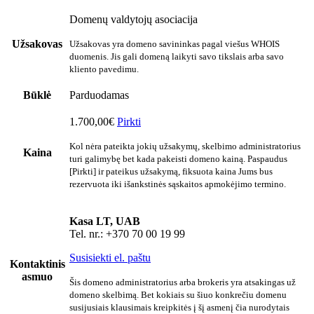
Domenų valdytojų asociacija
Užsakovas
Užsakovas yra domeno savininkas pagal viešus WHOIS
duomenis. Jis gali domeną laikyti savo tikslais arba savo
kliento pavedimu.
Būklė
Parduodamas
1.700,00€
Pirkti
Kol nėra pateikta jokių užsakymų, skelbimo administratorius
Kaina
turi galimybę bet kada pakeisti domeno kainą. Paspaudus
[Pirkti] ir pateikus užsakymą, fiksuota kaina Jums bus
rezervuota iki išankstinės sąskaitos apmokėjimo termino.
Kasa LT, UAB
Tel. nr.: +370 70 00 19 99
Susisiekti el. paštu
Kontaktinis
asmuo
Šis domeno administratorius arba brokeris yra atsakingas už
domeno skelbimą. Bet kokiais su šiuo konkrečiu domenu
susijusiais klausimais kreipkitės į šį asmenį čia nurodytais