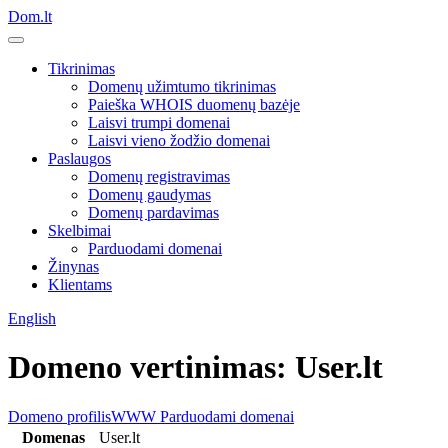
Dom.lt
Tikrinimas
Domenų užimtumo tikrinimas
Paieška WHOIS duomenų bazėje
Laisvi trumpi domenai
Laisvi vieno žodžio domenai
Paslaugos
Domenų registravimas
Domenų gaudymas
Domenų pardavimas
Skelbimai
Parduodami domenai
Žinynas
Klientams
English
Domeno vertinimas: User.lt
Domeno profilis
WWW
Parduodami domenai
Domenas
User.lt