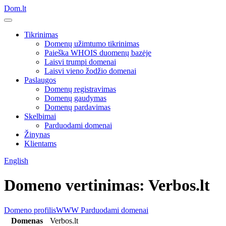
Dom.lt
Tikrinimas
Domenų užimtumo tikrinimas
Paieška WHOIS duomenų bazėje
Laisvi trumpi domenai
Laisvi vieno žodžio domenai
Paslaugos
Domenų registravimas
Domenų gaudymas
Domenų pardavimas
Skelbimai
Parduodami domenai
Žinynas
Klientams
English
Domeno vertinimas: Verbos.lt
Domeno profilis
WWW
Parduodami domenai
Domenas
Verbos.lt