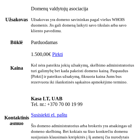
Domenų valdytojų asociacija
Užsakovas
Užsakovas yra domeno savininkas pagal viešus WHOIS
duomenis. Jis gali domeną laikyti savo tikslais arba savo
kliento pavedimu.
Būklė
Parduodamas
1.500,00€
Pirkti
Kol nėra pateikta jokių užsakymų, skelbimo administratorius
Kaina
turi galimybę bet kada pakeisti domeno kainą. Paspaudus
[Pirkti] ir pateikus užsakymą, fiksuota kaina Jums bus
rezervuota iki išankstinės sąskaitos apmokėjimo termino.
Kasa LT, UAB
Tel. nr.: +370 70 00 19 99
Susisiekti el. paštu
Kontaktinis
asmuo
Šis domeno administratorius arba brokeris yra atsakingas už
domeno skelbimą. Bet kokiais su šiuo konkrečiu domenu
susijusiais klausimais kreipkitės į šį asmenį čia nurodytais