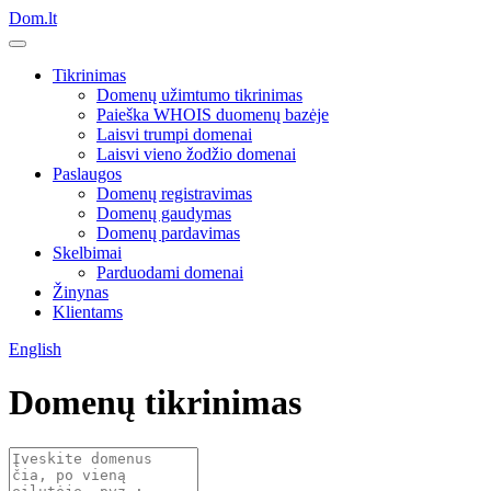
Dom.lt
Tikrinimas
Domenų užimtumo tikrinimas
Paieška WHOIS duomenų bazėje
Laisvi trumpi domenai
Laisvi vieno žodžio domenai
Paslaugos
Domenų registravimas
Domenų gaudymas
Domenų pardavimas
Skelbimai
Parduodami domenai
Žinynas
Klientams
English
Domenų tikrinimas