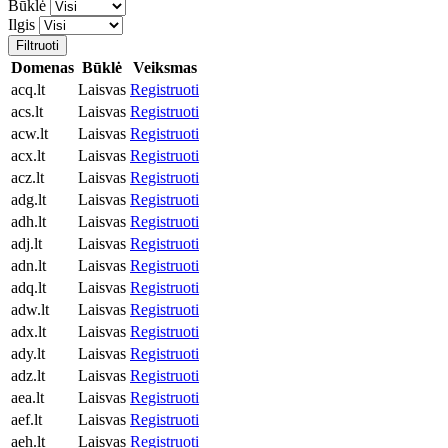
Būklė
Ilgis
Filtruoti
Domenas
Būklė
Veiksmas
acq.lt
Laisvas
Registruoti
acs.lt
Laisvas
Registruoti
acw.lt
Laisvas
Registruoti
acx.lt
Laisvas
Registruoti
acz.lt
Laisvas
Registruoti
adg.lt
Laisvas
Registruoti
adh.lt
Laisvas
Registruoti
adj.lt
Laisvas
Registruoti
adn.lt
Laisvas
Registruoti
adq.lt
Laisvas
Registruoti
adw.lt
Laisvas
Registruoti
adx.lt
Laisvas
Registruoti
ady.lt
Laisvas
Registruoti
adz.lt
Laisvas
Registruoti
aea.lt
Laisvas
Registruoti
aef.lt
Laisvas
Registruoti
aeh.lt
Laisvas
Registruoti