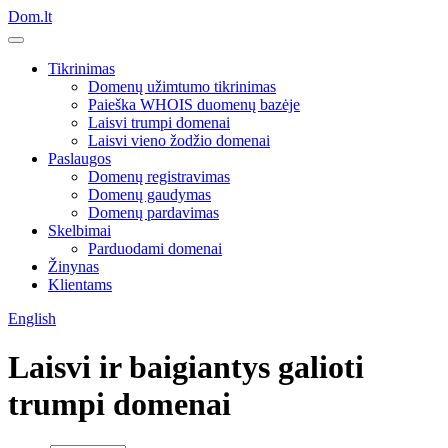
Dom.lt
Tikrinimas
Domenų užimtumo tikrinimas
Paieška WHOIS duomenų bazėje
Laisvi trumpi domenai
Laisvi vieno žodžio domenai
Paslaugos
Domenų registravimas
Domenų gaudymas
Domenų pardavimas
Skelbimai
Parduodami domenai
Žinynas
Klientams
English
Laisvi ir baigiantys galioti
trumpi domenai