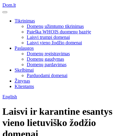
Dom.lt
Tikrinimas
Domenų užimtumo tikrinimas
Paieška WHOIS duomenų bazėje
Laisvi trumpi domenai
Laisvi vieno žodžio domenai
Paslaugos
Domenų registravimas
Domenų gaudymas
Domenų pardavimas
Skelbimai
Parduodami domenai
Žinynas
Klientams
English
Laisvi ir karantine esantys
vieno lietuviško žodžio
domenai