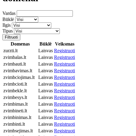
Vardas
Būklė
Ilgis
Tipas
Filtruoti
Domenas
Būklė
Veiksmas
zurzti.lt
Laisvas
Registruoti
zvimbalas.lt
Laisvas
Registruoti
zvimbauti.lt
Laisvas
Registruoti
zvimbavimas.lt
Laisvas
Registruoti
zvimbciojimas.lt
Laisvas
Registruoti
zvimbcioti.lt
Laisvas
Registruoti
zvimbekle.lt
Laisvas
Registruoti
zvimbesys.lt
Laisvas
Registruoti
zvimbimas.lt
Laisvas
Registruoti
zvimbineti.lt
Laisvas
Registruoti
zvimbinimas.lt
Laisvas
Registruoti
zvimbinti.lt
Laisvas
Registruoti
zvimbsejimas.lt
Laisvas
Registruoti