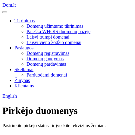
Dom.lt
Tikrinimas
Domenų užimtumo tikrinimas
Paieška WHOIS duomenų bazėje
Laisvi trumpi domenai
Laisvi vieno žodžio domenai
Paslaugos
Domenų registravimas
Domenų gaudymas
Domenų pardavimas
Skelbimai
Parduodami domenai
Žinynas
Klientams
English
Pirkėjo duomenys
Pasirinkite pirkėjo statusą ir įveskite rekvizitus žemiau: