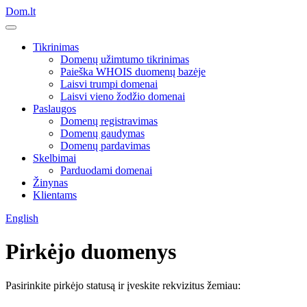
Dom.lt
Tikrinimas
Domenų užimtumo tikrinimas
Paieška WHOIS duomenų bazėje
Laisvi trumpi domenai
Laisvi vieno žodžio domenai
Paslaugos
Domenų registravimas
Domenų gaudymas
Domenų pardavimas
Skelbimai
Parduodami domenai
Žinynas
Klientams
English
Pirkėjo duomenys
Pasirinkite pirkėjo statusą ir įveskite rekvizitus žemiau: