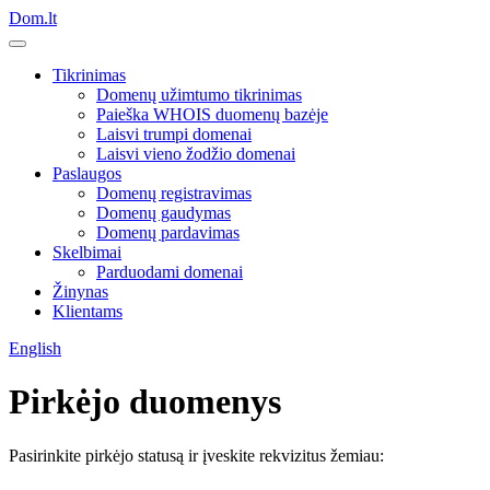
Dom.lt
Tikrinimas
Domenų užimtumo tikrinimas
Paieška WHOIS duomenų bazėje
Laisvi trumpi domenai
Laisvi vieno žodžio domenai
Paslaugos
Domenų registravimas
Domenų gaudymas
Domenų pardavimas
Skelbimai
Parduodami domenai
Žinynas
Klientams
English
Pirkėjo duomenys
Pasirinkite pirkėjo statusą ir įveskite rekvizitus žemiau: