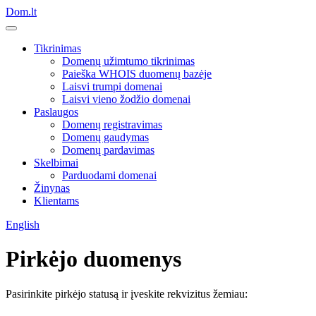
Dom.lt
Tikrinimas
Domenų užimtumo tikrinimas
Paieška WHOIS duomenų bazėje
Laisvi trumpi domenai
Laisvi vieno žodžio domenai
Paslaugos
Domenų registravimas
Domenų gaudymas
Domenų pardavimas
Skelbimai
Parduodami domenai
Žinynas
Klientams
English
Pirkėjo duomenys
Pasirinkite pirkėjo statusą ir įveskite rekvizitus žemiau: