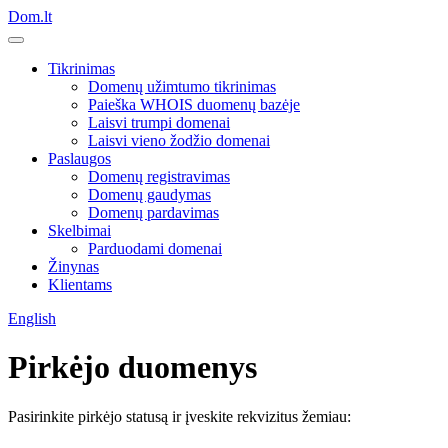
Dom.lt
Tikrinimas
Domenų užimtumo tikrinimas
Paieška WHOIS duomenų bazėje
Laisvi trumpi domenai
Laisvi vieno žodžio domenai
Paslaugos
Domenų registravimas
Domenų gaudymas
Domenų pardavimas
Skelbimai
Parduodami domenai
Žinynas
Klientams
English
Pirkėjo duomenys
Pasirinkite pirkėjo statusą ir įveskite rekvizitus žemiau: