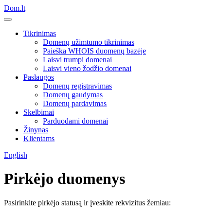
Dom.lt
Tikrinimas
Domenų užimtumo tikrinimas
Paieška WHOIS duomenų bazėje
Laisvi trumpi domenai
Laisvi vieno žodžio domenai
Paslaugos
Domenų registravimas
Domenų gaudymas
Domenų pardavimas
Skelbimai
Parduodami domenai
Žinynas
Klientams
English
Pirkėjo duomenys
Pasirinkite pirkėjo statusą ir įveskite rekvizitus žemiau: