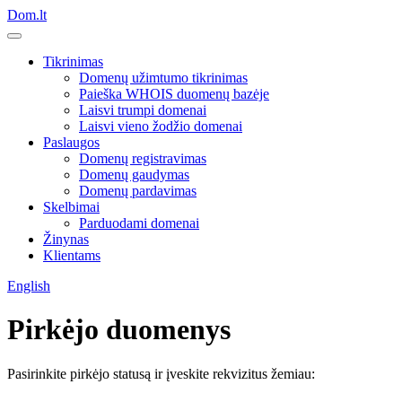
Dom.lt
Tikrinimas
Domenų užimtumo tikrinimas
Paieška WHOIS duomenų bazėje
Laisvi trumpi domenai
Laisvi vieno žodžio domenai
Paslaugos
Domenų registravimas
Domenų gaudymas
Domenų pardavimas
Skelbimai
Parduodami domenai
Žinynas
Klientams
English
Pirkėjo duomenys
Pasirinkite pirkėjo statusą ir įveskite rekvizitus žemiau: