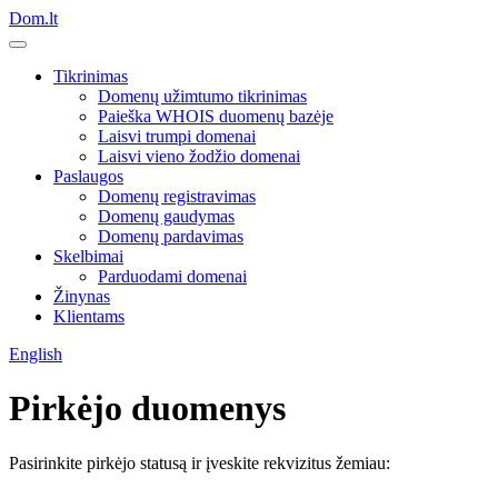
Dom.lt
Tikrinimas
Domenų užimtumo tikrinimas
Paieška WHOIS duomenų bazėje
Laisvi trumpi domenai
Laisvi vieno žodžio domenai
Paslaugos
Domenų registravimas
Domenų gaudymas
Domenų pardavimas
Skelbimai
Parduodami domenai
Žinynas
Klientams
English
Pirkėjo duomenys
Pasirinkite pirkėjo statusą ir įveskite rekvizitus žemiau: