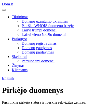
Dom.lt
Tikrinimas
Domenų užimtumo tikrinimas
Paieška WHOIS duomenų bazėje
Laisvi trumpi domenai
Laisvi vieno žodžio domenai
Paslaugos
Domenų registravimas
Domenų gaudymas
Domenų pardavimas
Skelbimai
Parduodami domenai
Žinynas
Klientams
English
Pirkėjo duomenys
Pasirinkite pirkėjo statusą ir įveskite rekvizitus žemiau: