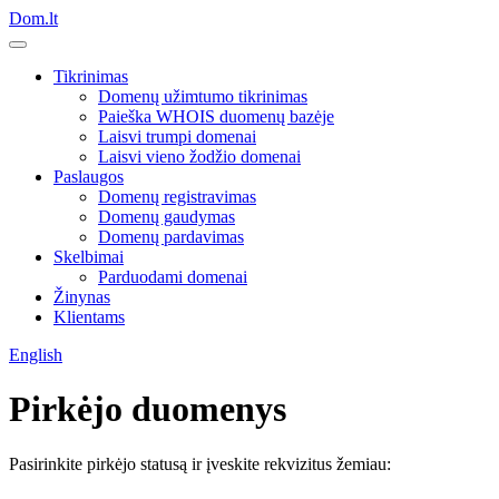
Dom.lt
Tikrinimas
Domenų užimtumo tikrinimas
Paieška WHOIS duomenų bazėje
Laisvi trumpi domenai
Laisvi vieno žodžio domenai
Paslaugos
Domenų registravimas
Domenų gaudymas
Domenų pardavimas
Skelbimai
Parduodami domenai
Žinynas
Klientams
English
Pirkėjo duomenys
Pasirinkite pirkėjo statusą ir įveskite rekvizitus žemiau: