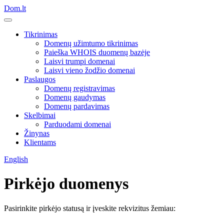
Dom.lt
Tikrinimas
Domenų užimtumo tikrinimas
Paieška WHOIS duomenų bazėje
Laisvi trumpi domenai
Laisvi vieno žodžio domenai
Paslaugos
Domenų registravimas
Domenų gaudymas
Domenų pardavimas
Skelbimai
Parduodami domenai
Žinynas
Klientams
English
Pirkėjo duomenys
Pasirinkite pirkėjo statusą ir įveskite rekvizitus žemiau: