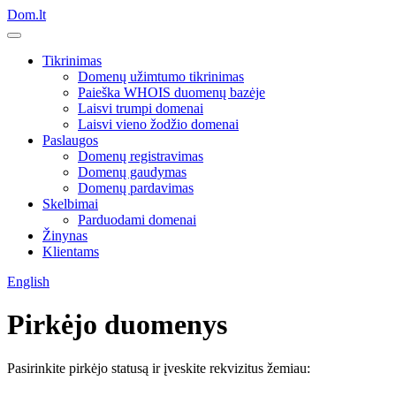
Dom.lt
Tikrinimas
Domenų užimtumo tikrinimas
Paieška WHOIS duomenų bazėje
Laisvi trumpi domenai
Laisvi vieno žodžio domenai
Paslaugos
Domenų registravimas
Domenų gaudymas
Domenų pardavimas
Skelbimai
Parduodami domenai
Žinynas
Klientams
English
Pirkėjo duomenys
Pasirinkite pirkėjo statusą ir įveskite rekvizitus žemiau: