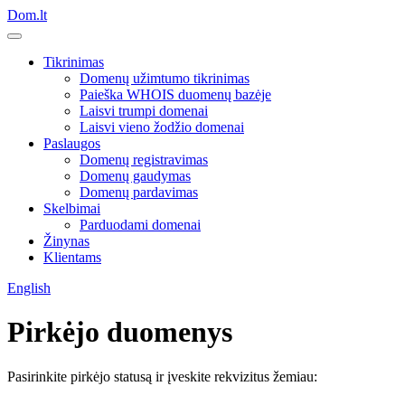
Dom.lt
Tikrinimas
Domenų užimtumo tikrinimas
Paieška WHOIS duomenų bazėje
Laisvi trumpi domenai
Laisvi vieno žodžio domenai
Paslaugos
Domenų registravimas
Domenų gaudymas
Domenų pardavimas
Skelbimai
Parduodami domenai
Žinynas
Klientams
English
Pirkėjo duomenys
Pasirinkite pirkėjo statusą ir įveskite rekvizitus žemiau: