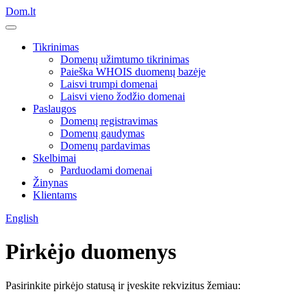
Dom.lt
Tikrinimas
Domenų užimtumo tikrinimas
Paieška WHOIS duomenų bazėje
Laisvi trumpi domenai
Laisvi vieno žodžio domenai
Paslaugos
Domenų registravimas
Domenų gaudymas
Domenų pardavimas
Skelbimai
Parduodami domenai
Žinynas
Klientams
English
Pirkėjo duomenys
Pasirinkite pirkėjo statusą ir įveskite rekvizitus žemiau: