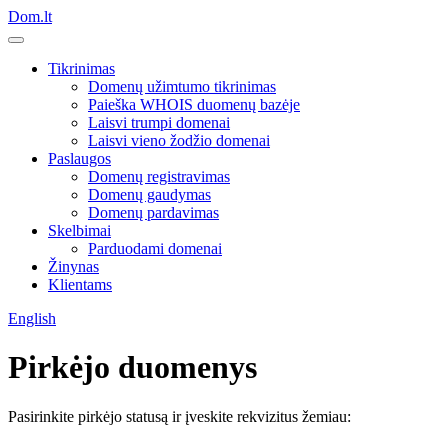
Dom.lt
Tikrinimas
Domenų užimtumo tikrinimas
Paieška WHOIS duomenų bazėje
Laisvi trumpi domenai
Laisvi vieno žodžio domenai
Paslaugos
Domenų registravimas
Domenų gaudymas
Domenų pardavimas
Skelbimai
Parduodami domenai
Žinynas
Klientams
English
Pirkėjo duomenys
Pasirinkite pirkėjo statusą ir įveskite rekvizitus žemiau: