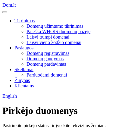
Dom.lt
Tikrinimas
Domenų užimtumo tikrinimas
Paieška WHOIS duomenų bazėje
Laisvi trumpi domenai
Laisvi vieno žodžio domenai
Paslaugos
Domenų registravimas
Domenų gaudymas
Domenų pardavimas
Skelbimai
Parduodami domenai
Žinynas
Klientams
English
Pirkėjo duomenys
Pasirinkite pirkėjo statusą ir įveskite rekvizitus žemiau: