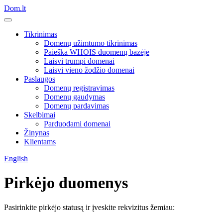
Dom.lt
Tikrinimas
Domenų užimtumo tikrinimas
Paieška WHOIS duomenų bazėje
Laisvi trumpi domenai
Laisvi vieno žodžio domenai
Paslaugos
Domenų registravimas
Domenų gaudymas
Domenų pardavimas
Skelbimai
Parduodami domenai
Žinynas
Klientams
English
Pirkėjo duomenys
Pasirinkite pirkėjo statusą ir įveskite rekvizitus žemiau: