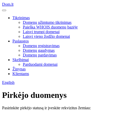
Dom.lt
Tikrinimas
Domenų užimtumo tikrinimas
Paieška WHOIS duomenų bazėje
Laisvi trumpi domenai
Laisvi vieno žodžio domenai
Paslaugos
Domenų registravimas
Domenų gaudymas
Domenų pardavimas
Skelbimai
Parduodami domenai
Žinynas
Klientams
English
Pirkėjo duomenys
Pasirinkite pirkėjo statusą ir įveskite rekvizitus žemiau: