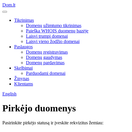
Dom.lt
Tikrinimas
Domenų užimtumo tikrinimas
Paieška WHOIS duomenų bazėje
Laisvi trumpi domenai
Laisvi vieno žodžio domenai
Paslaugos
Domenų registravimas
Domenų gaudymas
Domenų pardavimas
Skelbimai
Parduodami domenai
Žinynas
Klientams
English
Pirkėjo duomenys
Pasirinkite pirkėjo statusą ir įveskite rekvizitus žemiau: