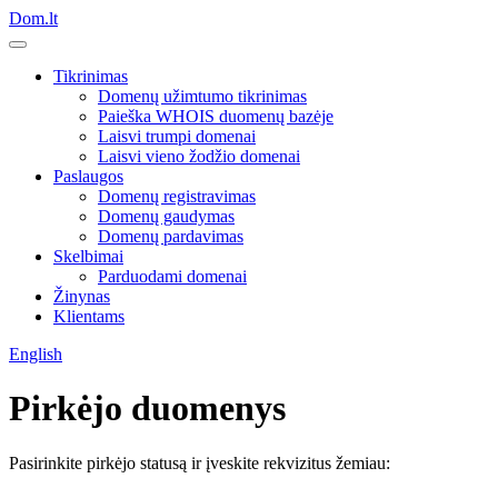
Dom.lt
Tikrinimas
Domenų užimtumo tikrinimas
Paieška WHOIS duomenų bazėje
Laisvi trumpi domenai
Laisvi vieno žodžio domenai
Paslaugos
Domenų registravimas
Domenų gaudymas
Domenų pardavimas
Skelbimai
Parduodami domenai
Žinynas
Klientams
English
Pirkėjo duomenys
Pasirinkite pirkėjo statusą ir įveskite rekvizitus žemiau: