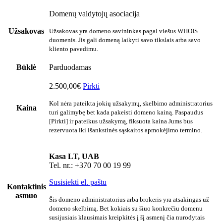
Domenų valdytojų asociacija
Užsakovas
Užsakovas yra domeno savininkas pagal viešus WHOIS
duomenis. Jis gali domeną laikyti savo tikslais arba savo
kliento pavedimu.
Būklė
Parduodamas
2.500,00€
Pirkti
Kol nėra pateikta jokių užsakymų, skelbimo administratorius
Kaina
turi galimybę bet kada pakeisti domeno kainą. Paspaudus
[Pirkti] ir pateikus užsakymą, fiksuota kaina Jums bus
rezervuota iki išankstinės sąskaitos apmokėjimo termino.
Kasa LT, UAB
Tel. nr.: +370 70 00 19 99
Susisiekti el. paštu
Kontaktinis
asmuo
Šis domeno administratorius arba brokeris yra atsakingas už
domeno skelbimą. Bet kokiais su šiuo konkrečiu domenu
susijusiais klausimais kreipkitės į šį asmenį čia nurodytais