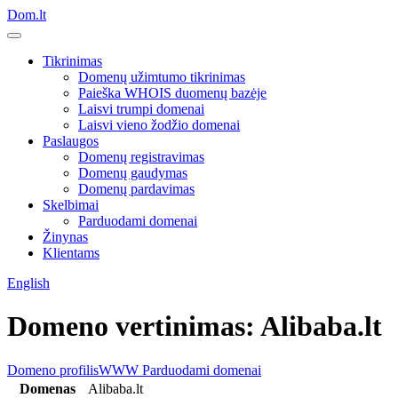
Dom.lt
Tikrinimas
Domenų užimtumo tikrinimas
Paieška WHOIS duomenų bazėje
Laisvi trumpi domenai
Laisvi vieno žodžio domenai
Paslaugos
Domenų registravimas
Domenų gaudymas
Domenų pardavimas
Skelbimai
Parduodami domenai
Žinynas
Klientams
English
Domeno vertinimas: Alibaba.lt
Domeno profilis
WWW
Parduodami domenai
Domenas
Alibaba.lt