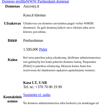
Domeno profilis
WWW
Parduodami domenai
Domenas
Ancestry.lt
Kasa.lt klientas
Užsakovas
Užsakovas yra domeno savininkas pagal viešus WHOIS
duomenis. Jis gali domeną laikyti savo tikslais arba savo
kliento pavedimu.
Būklė
Parduodamas
1.500,00€
Pirkti
Kol nėra pateikta jokių užsakymų, skelbimo administratorius
Kaina
turi galimybę bet kada pakeisti domeno kainą. Paspaudus
[Pirkti] ir pateikus užsakymą, fiksuota kaina Jums bus
rezervuota iki išankstinės sąskaitos apmokėjimo termino.
Kasa LT, UAB
Tel. nr.: +370 70 00 19 99
Susisiekti el. paštu
Kontaktinis
asmuo
Šis domeno administratorius arba brokeris yra atsakingas už