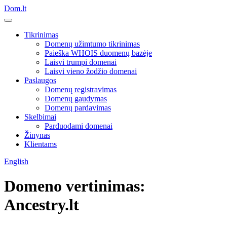
Dom.lt
Tikrinimas
Domenų užimtumo tikrinimas
Paieška WHOIS duomenų bazėje
Laisvi trumpi domenai
Laisvi vieno žodžio domenai
Paslaugos
Domenų registravimas
Domenų gaudymas
Domenų pardavimas
Skelbimai
Parduodami domenai
Žinynas
Klientams
English
Domeno vertinimas:
Ancestry.lt