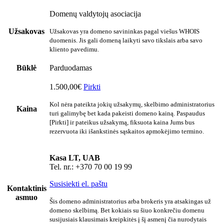
Domenų valdytojų asociacija
Užsakovas
Užsakovas yra domeno savininkas pagal viešus WHOIS
duomenis. Jis gali domeną laikyti savo tikslais arba savo
kliento pavedimu.
Būklė
Parduodamas
1.500,00€
Pirkti
Kol nėra pateikta jokių užsakymų, skelbimo administratorius
Kaina
turi galimybę bet kada pakeisti domeno kainą. Paspaudus
[Pirkti] ir pateikus užsakymą, fiksuota kaina Jums bus
rezervuota iki išankstinės sąskaitos apmokėjimo termino.
Kasa LT, UAB
Tel. nr.: +370 70 00 19 99
Susisiekti el. paštu
Kontaktinis
asmuo
Šis domeno administratorius arba brokeris yra atsakingas už
domeno skelbimą. Bet kokiais su šiuo konkrečiu domenu
susijusiais klausimais kreipkitės į šį asmenį čia nurodytais