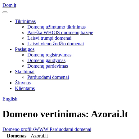
Dom.lt
Tikrinimas
Domenų užimtumo tikrinimas
Paieška WHOIS duomenų bazėje
Laisvi trumpi domenai
Laisvi vieno žodžio domenai
Paslaugos
Domenų registravimas
Domenų gaudymas
Domenų pardavimas
Skelbimai
Parduodami domenai
Žinynas
Klientams
English
Domeno vertinimas: Azorai.lt
Domeno profilis
WWW
Parduodami domenai
Domenas
Azorai.lt