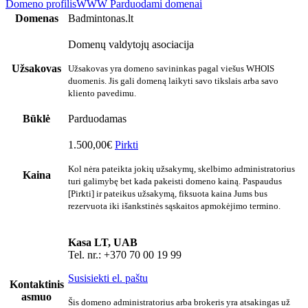
Domeno profilis
WWW
Parduodami domenai
Domenas
Badmintonas.lt
Domenų valdytojų asociacija
Užsakovas
Užsakovas yra domeno savininkas pagal viešus WHOIS
duomenis. Jis gali domeną laikyti savo tikslais arba savo
kliento pavedimu.
Būklė
Parduodamas
1.500,00€
Pirkti
Kol nėra pateikta jokių užsakymų, skelbimo administratorius
Kaina
turi galimybę bet kada pakeisti domeno kainą. Paspaudus
[Pirkti] ir pateikus užsakymą, fiksuota kaina Jums bus
rezervuota iki išankstinės sąskaitos apmokėjimo termino.
Kasa LT, UAB
Tel. nr.: +370 70 00 19 99
Susisiekti el. paštu
Kontaktinis
asmuo
Šis domeno administratorius arba brokeris yra atsakingas už