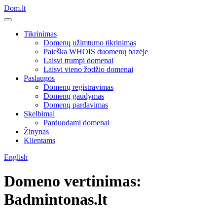
Dom.lt
Tikrinimas
Domenų užimtumo tikrinimas
Paieška WHOIS duomenų bazėje
Laisvi trumpi domenai
Laisvi vieno žodžio domenai
Paslaugos
Domenų registravimas
Domenų gaudymas
Domenų pardavimas
Skelbimai
Parduodami domenai
Žinynas
Klientams
English
Domeno vertinimas:
Badmintonas.lt