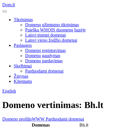
Dom.lt
Tikrinimas
Domenų užimtumo tikrinimas
Paieška WHOIS duomenų bazėje
Laisvi trumpi domenai
Laisvi vieno žodžio domenai
Paslaugos
Domenų registravimas
Domenų gaudymas
Domenų pardavimas
Skelbimai
Parduodami domenai
Žinynas
Klientams
English
Domeno vertinimas: Bh.lt
Domeno profilis
WWW
Parduodami domenai
Domenas
Bh.lt