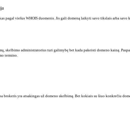
ja
s pagal viešus WHOIS duomenis. Jis gali domeną laikyti savo tikslais arba savo 
mų, skelbimo administratorius turi galimybę bet kada pakeisti domeno kainą. Paspau
mo termino.
a brokeris yra atsakingas už domeno skelbimą. Bet kokiais su šiuo konkrečiu domenu