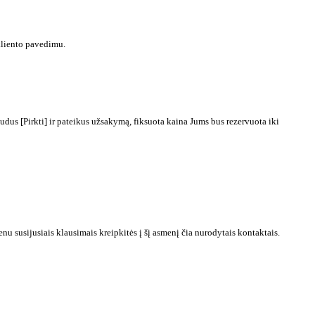
kliento pavedimu.
dus [Pirkti] ir pateikus užsakymą, fiksuota kaina Jums bus rezervuota iki
 susijusiais klausimais kreipkitės į šį asmenį čia nurodytais kontaktais.