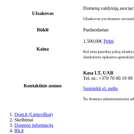
Domenų valdytojų asociaci
Užsakovas
Užsakovas yra domeno savininka
Būklė
Parduodamas
1.500,00€
Pirkti
Kaina
Kol nėra pateikta jokių užsaky
išankstinės sąskaitos apmokėji
Kasa LT, UAB
Tel. nr.: +370 70 00 19 99
Kontaktinis asmuo
Susisiekti el. paštu
Šis domeno administratorius arb
Dom.lt (Lietuviškai)
Skelbimai
Domeno informacija
Bh.lt