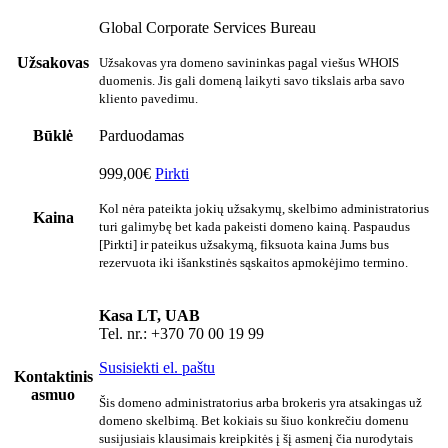
Global Corporate Services Bureau
Užsakovas
Užsakovas yra domeno savininkas pagal viešus WHOIS
duomenis. Jis gali domeną laikyti savo tikslais arba savo
kliento pavedimu.
Būklė
Parduodamas
999,00€
Pirkti
Kol nėra pateikta jokių užsakymų, skelbimo administratorius
Kaina
turi galimybę bet kada pakeisti domeno kainą. Paspaudus
[Pirkti] ir pateikus užsakymą, fiksuota kaina Jums bus
rezervuota iki išankstinės sąskaitos apmokėjimo termino.
Kasa LT, UAB
Tel. nr.: +370 70 00 19 99
Susisiekti el. paštu
Kontaktinis
asmuo
Šis domeno administratorius arba brokeris yra atsakingas už
domeno skelbimą. Bet kokiais su šiuo konkrečiu domenu
susijusiais klausimais kreipkitės į šį asmenį čia nurodytais