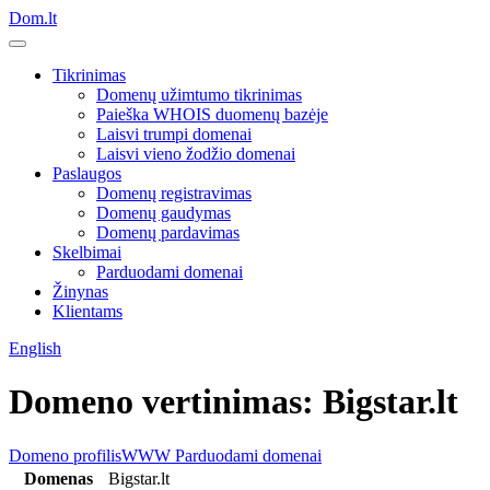
Dom.lt
Tikrinimas
Domenų užimtumo tikrinimas
Paieška WHOIS duomenų bazėje
Laisvi trumpi domenai
Laisvi vieno žodžio domenai
Paslaugos
Domenų registravimas
Domenų gaudymas
Domenų pardavimas
Skelbimai
Parduodami domenai
Žinynas
Klientams
English
Domeno vertinimas: Bigstar.lt
Domeno profilis
WWW
Parduodami domenai
Domenas
Bigstar.lt