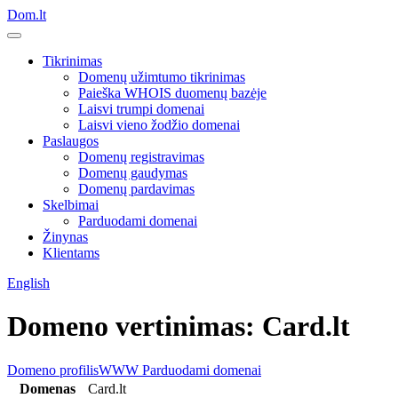
Dom.lt
Tikrinimas
Domenų užimtumo tikrinimas
Paieška WHOIS duomenų bazėje
Laisvi trumpi domenai
Laisvi vieno žodžio domenai
Paslaugos
Domenų registravimas
Domenų gaudymas
Domenų pardavimas
Skelbimai
Parduodami domenai
Žinynas
Klientams
English
Domeno vertinimas: Card.lt
Domeno profilis
WWW
Parduodami domenai
Domenas
Card.lt