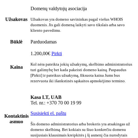
Domenų valdytojų asociacija
Užsakovas
Užsakovas yra domeno savininkas pagal viešus WHOIS
duomenis. Jis gali domeną laikyti savo tikslais arba savo
kliento pavedimu.
Būklė
Parduodamas
1.200,00€
Pirkti
Kol nėra pateikta jokių užsakymų, skelbimo administratorius
Kaina
turi galimybę bet kada pakeisti domeno kainą. Paspaudus
[Pirkti] ir pateikus užsakymą, fiksuota kaina Jums bus
rezervuota iki išankstinės sąskaitos apmokėjimo termino.
Kasa LT, UAB
Tel. nr.: +370 70 00 19 99
Susisiekti el. paštu
Kontaktinis
asmuo
Šis domeno administratorius arba brokeris yra atsakingas už
domeno skelbimą. Bet kokiais su šiuo konkrečiu domenu
susijusiais klausimais kreipkitės į šį asmenį čia nurodytais