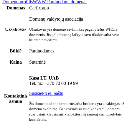
Domeno profilis
WWW
Parduodami domenai
Domenas
Carfix.app
Domenų valdytojų asociacija
Užsakovas
Užsakovas yra domeno savininkas pagal viešus WHOIS
duomenis. Jis gali domeną laikyti savo tikslais arba savo
kliento pavedimu.
Būklė
Parduodamas
Kaina
Sutartinė
Kasa LT, UAB
Tel. nr.: +370 70 00 19 99
Susisiekti el. paštu
Kontaktinis
asmuo
Šis domeno administratorius arba brokeris yra atsakingas už
domeno skelbimą. Bet kokiais su šiuo konkrečiu domenu
susijusiais klausimais kreipkitės į šį asmenį čia nurodytais
kontaktais.