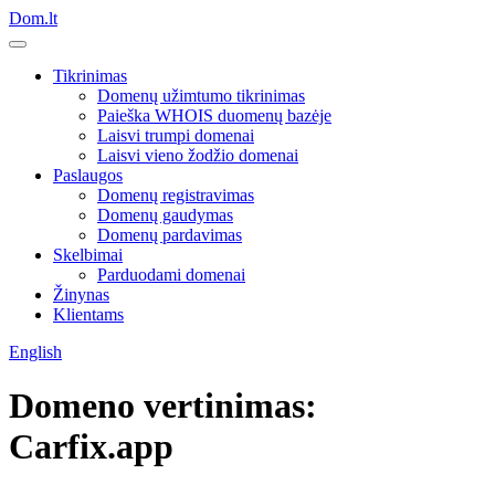
Dom.lt
Tikrinimas
Domenų užimtumo tikrinimas
Paieška WHOIS duomenų bazėje
Laisvi trumpi domenai
Laisvi vieno žodžio domenai
Paslaugos
Domenų registravimas
Domenų gaudymas
Domenų pardavimas
Skelbimai
Parduodami domenai
Žinynas
Klientams
English
Domeno vertinimas:
Carfix.app