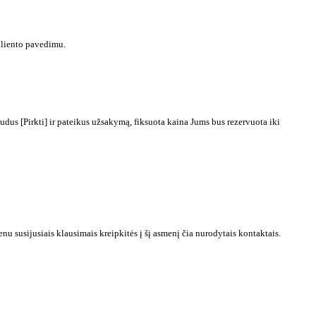
kliento pavedimu.
dus [Pirkti] ir pateikus užsakymą, fiksuota kaina Jums bus rezervuota iki
 susijusiais klausimais kreipkitės į šį asmenį čia nurodytais kontaktais.