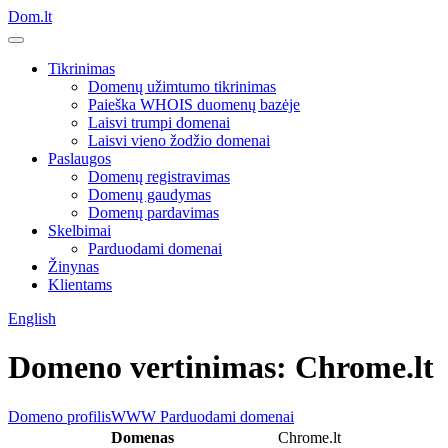
Dom.lt
Tikrinimas
Domenų užimtumo tikrinimas
Paieška WHOIS duomenų bazėje
Laisvi trumpi domenai
Laisvi vieno žodžio domenai
Paslaugos
Domenų registravimas
Domenų gaudymas
Domenų pardavimas
Skelbimai
Parduodami domenai
Žinynas
Klientams
English
Domeno vertinimas: Chrome.lt
Domeno profilis
WWW
Parduodami domenai
Domenas
Chrome.lt