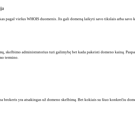
ja
s pagal viešus WHOIS duomenis. Jis gali domeną laikyti savo tikslais arba savo 
mų, skelbimo administratorius turi galimybę bet kada pakeisti domeno kainą. Paspau
mo termino.
a brokeris yra atsakingas už domeno skelbimą. Bet kokiais su šiuo konkrečiu domenu