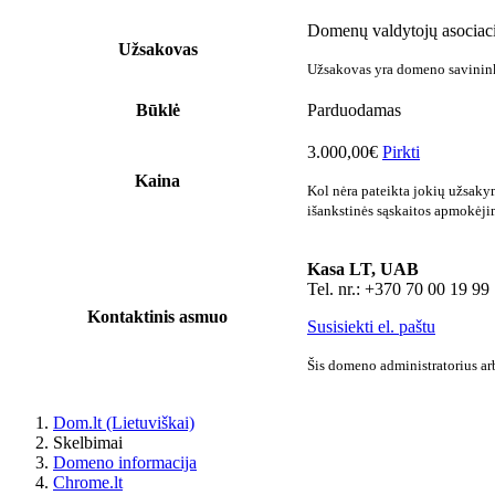
Domenų valdytojų asociaci
Užsakovas
Užsakovas yra domeno savininka
Būklė
Parduodamas
3.000,00€
Pirkti
Kaina
Kol nėra pateikta jokių užsaky
išankstinės sąskaitos apmokėji
Kasa LT, UAB
Tel. nr.: +370 70 00 19 99
Kontaktinis asmuo
Susisiekti el. paštu
Šis domeno administratorius arb
Dom.lt (Lietuviškai)
Skelbimai
Domeno informacija
Chrome.lt