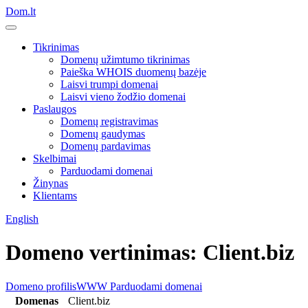
Dom.lt
Tikrinimas
Domenų užimtumo tikrinimas
Paieška WHOIS duomenų bazėje
Laisvi trumpi domenai
Laisvi vieno žodžio domenai
Paslaugos
Domenų registravimas
Domenų gaudymas
Domenų pardavimas
Skelbimai
Parduodami domenai
Žinynas
Klientams
English
Domeno vertinimas: Client.biz
Domeno profilis
WWW
Parduodami domenai
Domenas
Client.biz