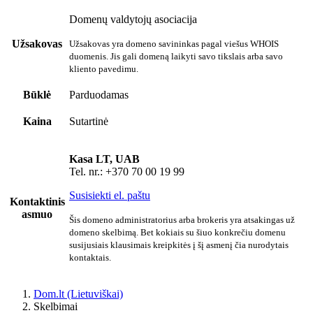
Domenų valdytojų asociacija
Užsakovas
Užsakovas yra domeno savininkas pagal viešus WHOIS
duomenis. Jis gali domeną laikyti savo tikslais arba savo
kliento pavedimu.
Būklė
Parduodamas
Kaina
Sutartinė
Kasa LT, UAB
Tel. nr.: +370 70 00 19 99
Susisiekti el. paštu
Kontaktinis
asmuo
Šis domeno administratorius arba brokeris yra atsakingas už
domeno skelbimą. Bet kokiais su šiuo konkrečiu domenu
susijusiais klausimais kreipkitės į šį asmenį čia nurodytais
kontaktais.
Dom.lt (Lietuviškai)
Skelbimai