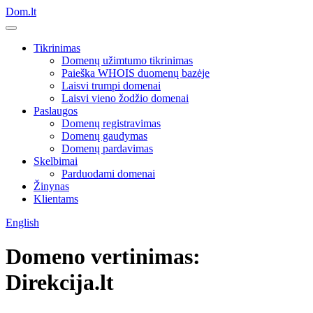
Dom.lt
Tikrinimas
Domenų užimtumo tikrinimas
Paieška WHOIS duomenų bazėje
Laisvi trumpi domenai
Laisvi vieno žodžio domenai
Paslaugos
Domenų registravimas
Domenų gaudymas
Domenų pardavimas
Skelbimai
Parduodami domenai
Žinynas
Klientams
English
Domeno vertinimas:
Direkcija.lt