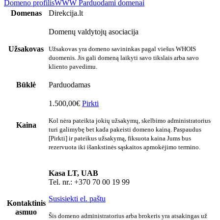
Domeno profilis
WWW
Parduodami domenai
Domenas
Direkcija.lt
Domenų valdytojų asociacija
Užsakovas
Užsakovas yra domeno savininkas pagal viešus WHOIS
duomenis. Jis gali domeną laikyti savo tikslais arba savo
kliento pavedimu.
Būklė
Parduodamas
1.500,00€
Pirkti
Kol nėra pateikta jokių užsakymų, skelbimo administratorius
Kaina
turi galimybę bet kada pakeisti domeno kainą. Paspaudus
[Pirkti] ir pateikus užsakymą, fiksuota kaina Jums bus
rezervuota iki išankstinės sąskaitos apmokėjimo termino.
Kasa LT, UAB
Tel. nr.: +370 70 00 19 99
Susisiekti el. paštu
Kontaktinis
asmuo
Šis domeno administratorius arba brokeris yra atsakingas už