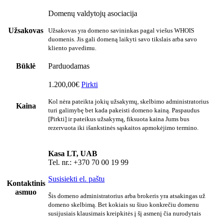
Domenų valdytojų asociacija
Užsakovas
Užsakovas yra domeno savininkas pagal viešus WHOIS
duomenis. Jis gali domeną laikyti savo tikslais arba savo
kliento pavedimu.
Būklė
Parduodamas
1.200,00€
Pirkti
Kol nėra pateikta jokių užsakymų, skelbimo administratorius
Kaina
turi galimybę bet kada pakeisti domeno kainą. Paspaudus
[Pirkti] ir pateikus užsakymą, fiksuota kaina Jums bus
rezervuota iki išankstinės sąskaitos apmokėjimo termino.
Kasa LT, UAB
Tel. nr.: +370 70 00 19 99
Susisiekti el. paštu
Kontaktinis
asmuo
Šis domeno administratorius arba brokeris yra atsakingas už
domeno skelbimą. Bet kokiais su šiuo konkrečiu domenu
susijusiais klausimais kreipkitės į šį asmenį čia nurodytais