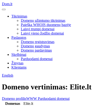
Dom.lt
Tikrinimas
Domenų užimtumo tikrinimas
Paieška WHOIS duomenų bazėje
Laisvi trumpi domenai
Laisvi vieno žodžio domenai
Paslaugos
Domenų registravimas
Domenų gaudymas
Domenų pardavimas
Skelbimai
Parduodami domenai
Žinynas
Klientams
English
Domeno vertinimas: Elite.lt
Domeno profilis
WWW
Parduodami domenai
Domenas
Elite.lt