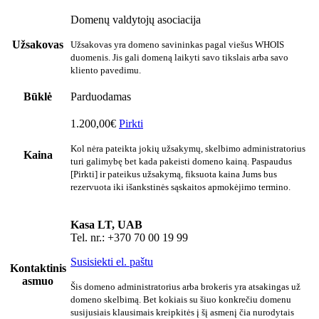
Domenų valdytojų asociacija
Užsakovas
Užsakovas yra domeno savininkas pagal viešus WHOIS
duomenis. Jis gali domeną laikyti savo tikslais arba savo
kliento pavedimu.
Būklė
Parduodamas
1.200,00€
Pirkti
Kol nėra pateikta jokių užsakymų, skelbimo administratorius
Kaina
turi galimybę bet kada pakeisti domeno kainą. Paspaudus
[Pirkti] ir pateikus užsakymą, fiksuota kaina Jums bus
rezervuota iki išankstinės sąskaitos apmokėjimo termino.
Kasa LT, UAB
Tel. nr.: +370 70 00 19 99
Susisiekti el. paštu
Kontaktinis
asmuo
Šis domeno administratorius arba brokeris yra atsakingas už
domeno skelbimą. Bet kokiais su šiuo konkrečiu domenu
susijusiais klausimais kreipkitės į šį asmenį čia nurodytais