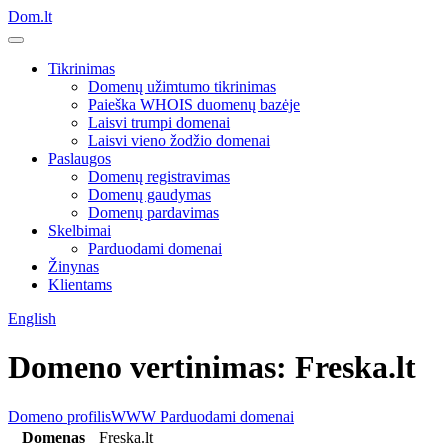
Dom.lt
Tikrinimas
Domenų užimtumo tikrinimas
Paieška WHOIS duomenų bazėje
Laisvi trumpi domenai
Laisvi vieno žodžio domenai
Paslaugos
Domenų registravimas
Domenų gaudymas
Domenų pardavimas
Skelbimai
Parduodami domenai
Žinynas
Klientams
English
Domeno vertinimas: Freska.lt
Domeno profilis
WWW
Parduodami domenai
Domenas
Freska.lt