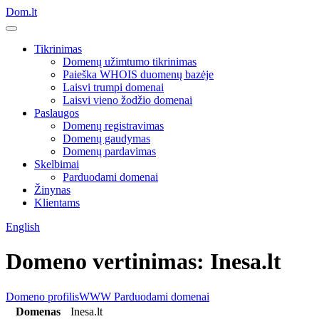
Dom.lt
Tikrinimas
Domenų užimtumo tikrinimas
Paieška WHOIS duomenų bazėje
Laisvi trumpi domenai
Laisvi vieno žodžio domenai
Paslaugos
Domenų registravimas
Domenų gaudymas
Domenų pardavimas
Skelbimai
Parduodami domenai
Žinynas
Klientams
English
Domeno vertinimas: Inesa.lt
Domeno profilis
WWW
Parduodami domenai
Domenas
Inesa.lt