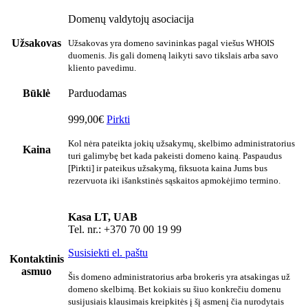
Domenų valdytojų asociacija
Užsakovas
Užsakovas yra domeno savininkas pagal viešus WHOIS
duomenis. Jis gali domeną laikyti savo tikslais arba savo
kliento pavedimu.
Būklė
Parduodamas
999,00€
Pirkti
Kol nėra pateikta jokių užsakymų, skelbimo administratorius
Kaina
turi galimybę bet kada pakeisti domeno kainą. Paspaudus
[Pirkti] ir pateikus užsakymą, fiksuota kaina Jums bus
rezervuota iki išankstinės sąskaitos apmokėjimo termino.
Kasa LT, UAB
Tel. nr.: +370 70 00 19 99
Susisiekti el. paštu
Kontaktinis
asmuo
Šis domeno administratorius arba brokeris yra atsakingas už
domeno skelbimą. Bet kokiais su šiuo konkrečiu domenu
susijusiais klausimais kreipkitės į šį asmenį čia nurodytais