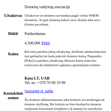
Domenų valdytojų asociacija
Užsakovas
Užsakovas yra domeno savininkas pagal viešus WHOIS
duomenis. Jis gali domeną laikyti savo tikslais arba savo
kliento pavedimu.
Būklė
Parduodamas
4.500,00€
Pirkti
Kol nėra pateikta jokių užsakymų, skelbimo administratorius
Kaina
turi galimybę bet kada pakeisti domeno kainą. Paspaudus
[Pirkti] ir pateikus užsakymą, fiksuota kaina Jums bus
rezervuota iki išankstinės sąskaitos apmokėjimo termino.
Kasa LT, UAB
Tel. nr.: +370 70 00 19 99
Susisiekti el. paštu
Kontaktinis
asmuo
Šis domeno administratorius arba brokeris yra atsakingas už
domeno skelbimą. Bet kokiais su šiuo konkrečiu domenu
susijusiais klausimais kreipkitės į šį asmenį čia nurodytais