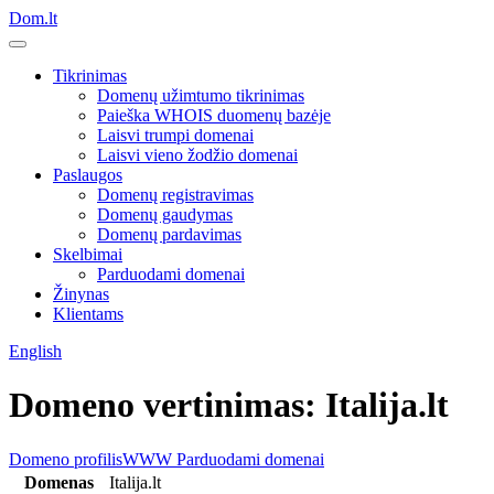
Dom.lt
Tikrinimas
Domenų užimtumo tikrinimas
Paieška WHOIS duomenų bazėje
Laisvi trumpi domenai
Laisvi vieno žodžio domenai
Paslaugos
Domenų registravimas
Domenų gaudymas
Domenų pardavimas
Skelbimai
Parduodami domenai
Žinynas
Klientams
English
Domeno vertinimas: Italija.lt
Domeno profilis
WWW
Parduodami domenai
Domenas
Italija.lt