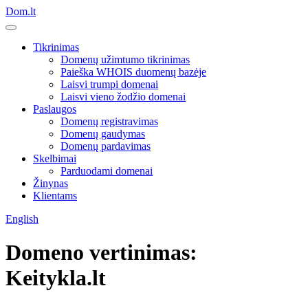
Dom.lt
Tikrinimas
Domenų užimtumo tikrinimas
Paieška WHOIS duomenų bazėje
Laisvi trumpi domenai
Laisvi vieno žodžio domenai
Paslaugos
Domenų registravimas
Domenų gaudymas
Domenų pardavimas
Skelbimai
Parduodami domenai
Žinynas
Klientams
English
Domeno vertinimas:
Keitykla.lt