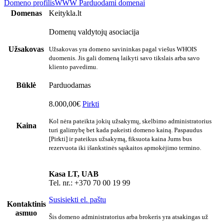
Domeno profilis
WWW
Parduodami domenai
Domenas
Keitykla.lt
Domenų valdytojų asociacija
Užsakovas
Užsakovas yra domeno savininkas pagal viešus WHOIS
duomenis. Jis gali domeną laikyti savo tikslais arba savo
kliento pavedimu.
Būklė
Parduodamas
8.000,00€
Pirkti
Kol nėra pateikta jokių užsakymų, skelbimo administratorius
Kaina
turi galimybę bet kada pakeisti domeno kainą. Paspaudus
[Pirkti] ir pateikus užsakymą, fiksuota kaina Jums bus
rezervuota iki išankstinės sąskaitos apmokėjimo termino.
Kasa LT, UAB
Tel. nr.: +370 70 00 19 99
Susisiekti el. paštu
Kontaktinis
asmuo
Šis domeno administratorius arba brokeris yra atsakingas už