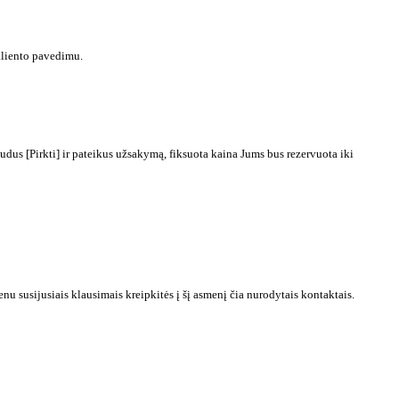
kliento pavedimu.
dus [Pirkti] ir pateikus užsakymą, fiksuota kaina Jums bus rezervuota iki
 susijusiais klausimais kreipkitės į šį asmenį čia nurodytais kontaktais.