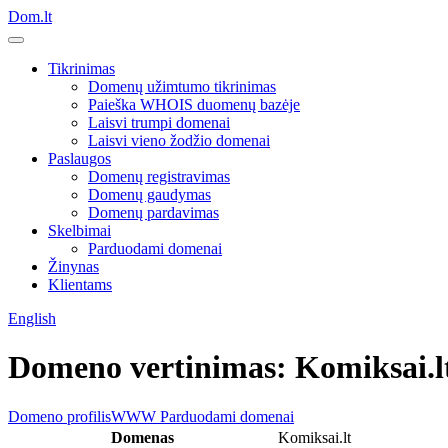
Dom.lt
Tikrinimas
Domenų užimtumo tikrinimas
Paieška WHOIS duomenų bazėje
Laisvi trumpi domenai
Laisvi vieno žodžio domenai
Paslaugos
Domenų registravimas
Domenų gaudymas
Domenų pardavimas
Skelbimai
Parduodami domenai
Žinynas
Klientams
English
Domeno vertinimas: Komiksai.l
Domeno profilis
WWW
Parduodami domenai
Domenas
Komiksai.lt