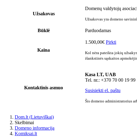
Domenų valdytojų asociaci
Užsakovas
Užsakovas yra domeno savininka
Būklė
Parduodamas
1.500,00€
Pirkti
Kaina
Kol nėra pateikta jokių užsaky
išankstinės sąskaitos apmokėji
Kasa LT, UAB
Tel. nr.: +370 70 00 19 99
Kontaktinis asmuo
Susisiekti el. paštu
Šis domeno administratorius arb
Dom.lt (Lietuviškai)
Skelbimai
Domeno informacija
Komiksai.lt