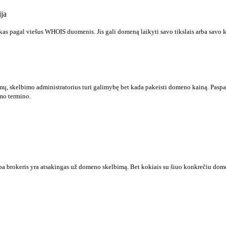
ja
s pagal viešus WHOIS duomenis. Jis gali domeną laikyti savo tikslais arba savo 
mų, skelbimo administratorius turi galimybę bet kada pakeisti domeno kainą. Paspau
mo termino.
a brokeris yra atsakingas už domeno skelbimą. Bet kokiais su šiuo konkrečiu domenu