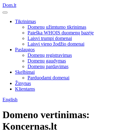
Dom.lt
Tikrinimas
Domenų užimtumo tikrinimas
Paieška WHOIS duomenų bazėje
Laisvi trumpi domenai
Laisvi vieno žodžio domenai
Paslaugos
Domenų registravimas
Domenų gaudymas
Domenų pardavimas
Skelbimai
Parduodami domenai
Žinynas
Klientams
English
Domeno vertinimas:
Koncernas.lt