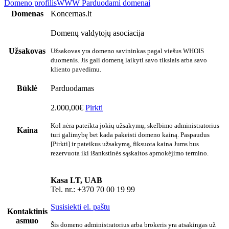
Domeno profilis
WWW
Parduodami domenai
Domenas
Koncernas.lt
Domenų valdytojų asociacija
Užsakovas
Užsakovas yra domeno savininkas pagal viešus WHOIS
duomenis. Jis gali domeną laikyti savo tikslais arba savo
kliento pavedimu.
Būklė
Parduodamas
2.000,00€
Pirkti
Kol nėra pateikta jokių užsakymų, skelbimo administratorius
Kaina
turi galimybę bet kada pakeisti domeno kainą. Paspaudus
[Pirkti] ir pateikus užsakymą, fiksuota kaina Jums bus
rezervuota iki išankstinės sąskaitos apmokėjimo termino.
Kasa LT, UAB
Tel. nr.: +370 70 00 19 99
Susisiekti el. paštu
Kontaktinis
asmuo
Šis domeno administratorius arba brokeris yra atsakingas už