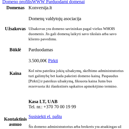
Domeno profilis
WWW
Parduodami domenai
Domenas
Konversija.lt
Domenų valdytojų asociacija
Užsakovas
Užsakovas yra domeno savininkas pagal viešus WHOIS
duomenis. Jis gali domeną laikyti savo tikslais arba savo
kliento pavedimu.
Būklė
Parduodamas
3.500,00€
Pirkti
Kol nėra pateikta jokių užsakymų, skelbimo administratorius
Kaina
turi galimybę bet kada pakeisti domeno kainą. Paspaudus
[Pirkti] ir pateikus užsakymą, fiksuota kaina Jums bus
rezervuota iki išankstinės sąskaitos apmokėjimo termino.
Kasa LT, UAB
Tel. nr.: +370 70 00 19 99
Susisiekti el. paštu
Kontaktinis
asmuo
Šis domeno administratorius arba brokeris yra atsakingas už