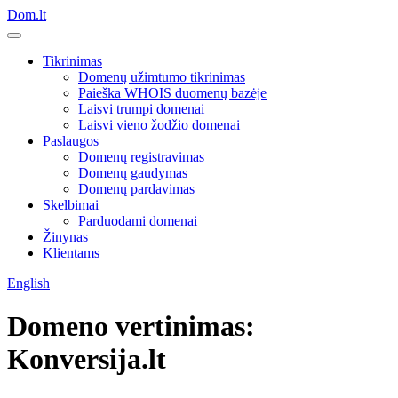
Dom.lt
Tikrinimas
Domenų užimtumo tikrinimas
Paieška WHOIS duomenų bazėje
Laisvi trumpi domenai
Laisvi vieno žodžio domenai
Paslaugos
Domenų registravimas
Domenų gaudymas
Domenų pardavimas
Skelbimai
Parduodami domenai
Žinynas
Klientams
English
Domeno vertinimas:
Konversija.lt