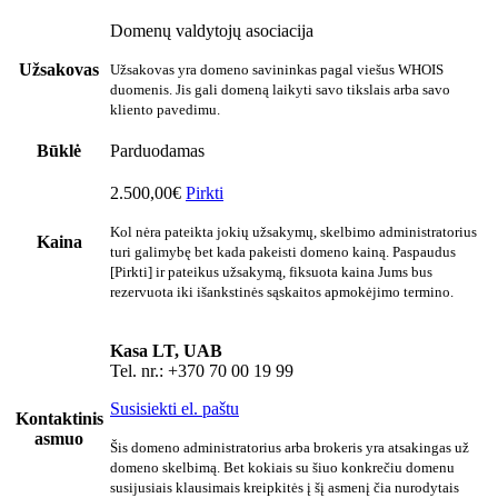
Domenų valdytojų asociacija
Užsakovas
Užsakovas yra domeno savininkas pagal viešus WHOIS
duomenis. Jis gali domeną laikyti savo tikslais arba savo
kliento pavedimu.
Būklė
Parduodamas
2.500,00€
Pirkti
Kol nėra pateikta jokių užsakymų, skelbimo administratorius
Kaina
turi galimybę bet kada pakeisti domeno kainą. Paspaudus
[Pirkti] ir pateikus užsakymą, fiksuota kaina Jums bus
rezervuota iki išankstinės sąskaitos apmokėjimo termino.
Kasa LT, UAB
Tel. nr.: +370 70 00 19 99
Susisiekti el. paštu
Kontaktinis
asmuo
Šis domeno administratorius arba brokeris yra atsakingas už
domeno skelbimą. Bet kokiais su šiuo konkrečiu domenu
susijusiais klausimais kreipkitės į šį asmenį čia nurodytais