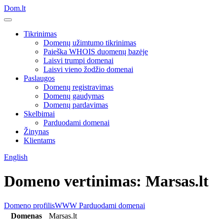
Dom.lt
Tikrinimas
Domenų užimtumo tikrinimas
Paieška WHOIS duomenų bazėje
Laisvi trumpi domenai
Laisvi vieno žodžio domenai
Paslaugos
Domenų registravimas
Domenų gaudymas
Domenų pardavimas
Skelbimai
Parduodami domenai
Žinynas
Klientams
English
Domeno vertinimas: Marsas.lt
Domeno profilis
WWW
Parduodami domenai
Domenas
Marsas.lt