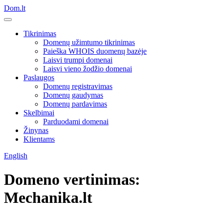
Dom.lt
Tikrinimas
Domenų užimtumo tikrinimas
Paieška WHOIS duomenų bazėje
Laisvi trumpi domenai
Laisvi vieno žodžio domenai
Paslaugos
Domenų registravimas
Domenų gaudymas
Domenų pardavimas
Skelbimai
Parduodami domenai
Žinynas
Klientams
English
Domeno vertinimas:
Mechanika.lt