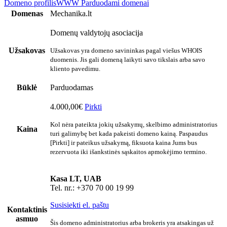
Domeno profilis
WWW
Parduodami domenai
Domenas
Mechanika.lt
Domenų valdytojų asociacija
Užsakovas
Užsakovas yra domeno savininkas pagal viešus WHOIS
duomenis. Jis gali domeną laikyti savo tikslais arba savo
kliento pavedimu.
Būklė
Parduodamas
4.000,00€
Pirkti
Kol nėra pateikta jokių užsakymų, skelbimo administratorius
Kaina
turi galimybę bet kada pakeisti domeno kainą. Paspaudus
[Pirkti] ir pateikus užsakymą, fiksuota kaina Jums bus
rezervuota iki išankstinės sąskaitos apmokėjimo termino.
Kasa LT, UAB
Tel. nr.: +370 70 00 19 99
Susisiekti el. paštu
Kontaktinis
asmuo
Šis domeno administratorius arba brokeris yra atsakingas už